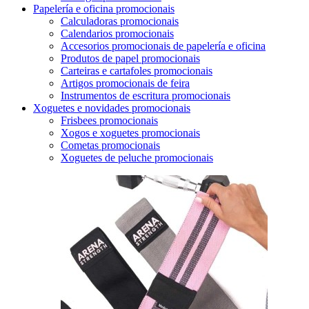
Papelería e oficina promocionais
Calculadoras promocionais
Calendarios promocionais
Accesorios promocionais de papelería e oficina
Produtos de papel promocionais
Carteiras e cartafoles promocionais
Artigos promocionais de feira
Instrumentos de escritura promocionais
Xoguetes e novidades promocionais
Frisbees promocionais
Xogos e xoguetes promocionais
Cometas promocionais
Xoguetes de peluche promocionais