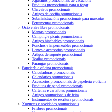
Agasallos promocionais de vacacións
Produtos promocionais para o fogar
Chaveiros promocionais
Artigos de cociña promocionais
Subministracións promocionais para mascotas
Ferramentas promocionais
Ocio e aire libre promocionais
Mantas promocionais
Camping e picnic promocionais
Artigos hinchables promocionais
Ponchos e impermeables promocionais
Lentes e accesorios promocionais
Artigos de soporte promocional
Toallas promocionais
Paraugas promocionais
Papelería e oficina promocionais
Calculadoras promocionais
Calendarios promocionais
Accesorios promocionais de papelería e oficina
Produtos de papel promocionais
Carteiras e cartafoles promocionais
Artigos promocionais de feira
Instrumentos de escritura promocionais
Xoguetes e novidades promocionais
Frisbees promocionais