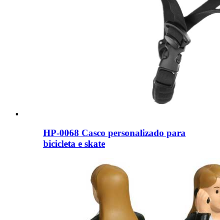
HP-0068 Casco personalizado para
bicicleta e skate