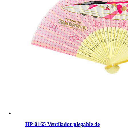
HP-0165 Ventilador plegable de