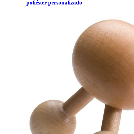
poliéster personalizado