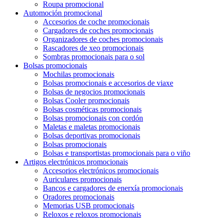
Roupa promocional
Automoción promocional
Accesorios de coche promocionais
Cargadores de coches promocionais
Organizadores de coches promocionais
Rascadores de xeo promocionais
Sombras promocionais para o sol
Bolsas promocionais
Mochilas promocionais
Bolsas promocionais e accesorios de viaxe
Bolsas de negocios promocionais
Bolsas Cooler promocionais
Bolsas cosméticas promocionais
Bolsas promocionais con cordón
Maletas e maletas promocionais
Bolsas deportivas promocionais
Bolsas promocionais
Bolsas e transportistas promocionais para o viño
Artigos electrónicos promocionais
Accesorios electrónicos promocionais
Auriculares promocionais
Bancos e cargadores de enerxía promocionais
Oradores promocionais
Memorias USB promocionais
Reloxos e reloxos promocionais