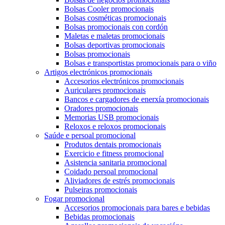
Bolsas Cooler promocionais
Bolsas cosméticas promocionais
Bolsas promocionais con cordón
Maletas e maletas promocionais
Bolsas deportivas promocionais
Bolsas promocionais
Bolsas e transportistas promocionais para o viño
Artigos electrónicos promocionais
Accesorios electrónicos promocionais
Auriculares promocionais
Bancos e cargadores de enerxía promocionais
Oradores promocionais
Memorias USB promocionais
Reloxos e reloxos promocionais
Saúde e persoal promocional
Produtos dentais promocionais
Exercicio e fitness promocional
Asistencia sanitaria promocional
Coidado persoal promocional
Aliviadores de estrés promocionais
Pulseiras promocionais
Fogar promocional
Accesorios promocionais para bares e bebidas
Bebidas promocionais