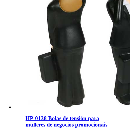
HP-0138 Bolas de tensión para
mulleres de negocios promocionais