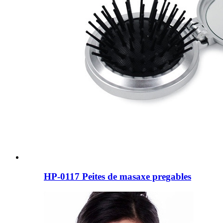
HP-0117 Peites de masaxe pregables